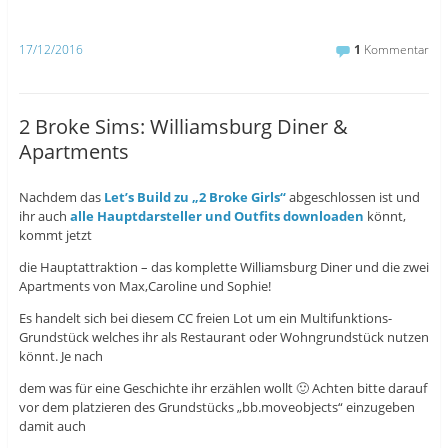
e
b
i
b
l
t
o
r
t
o
z
e
17/12/2016
1
Kommentar
k
u
r
z
t
z
u
e
u
t
i
t
e
l
e
i
e
i
2 Broke Sims: Williamsburg Diner &
l
n
l
e
(
e
Apartments
n
W
n
(
i
(
W
r
W
i
d
i
r
i
r
Nachdem das
Let’s Build zu „2 Broke Girls“
abgeschlossen ist und
d
n
d
ihr auch
alle Hauptdarsteller und Outfits downloaden
könnt,
i
n
i
n
e
n
kommt jetzt
n
u
n
e
e
e
die Hauptattraktion – das komplette Williamsburg Diner und die zwei
u
m
u
e
F
e
Apartments von Max,Caroline und Sophie!
m
e
m
F
n
F
e
s
e
Es handelt sich bei diesem CC freien Lot um ein Multifunktions-
n
t
n
Grundstück welches ihr als Restaurant oder Wohngrundstück nutzen
s
e
s
t
r
t
könnt. Je nach
e
g
e
r
e
r
dem was für eine Geschichte ihr erzählen wollt 🙂 Achten bitte darauf
g
ö
g
e
f
e
vor dem platzieren des Grundstücks „bb.moveobjects“ einzugeben
ö
f
ö
f
n
f
damit auch
f
e
f
n
t
n