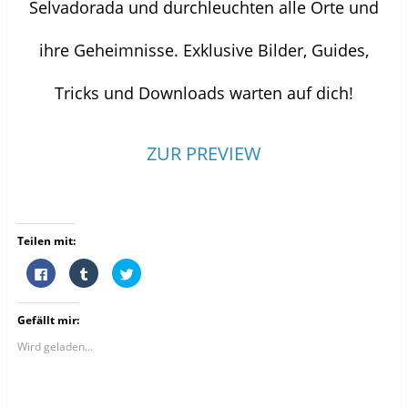
Selvadorada und durchleuchten alle Orte und
ihre Geheimnisse. Exklusive Bilder, Guides,
Tricks und Downloads warten auf dich!
ZUR PREVIEW
Teilen mit:
K
K
K
l
l
l
i
i
i
c
c
c
k
k
k
Gefällt mir:
,
,
,
u
u
u
m
m
m
Wird geladen...
a
a
ü
u
u
b
f
f
e
F
T
r
a
u
T