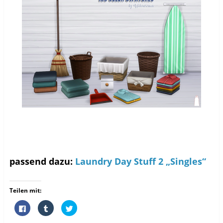
passend dazu:
Laundry Day Stuff 2 „Singles“
Teilen mit:
K
K
K
l
l
l
i
i
i