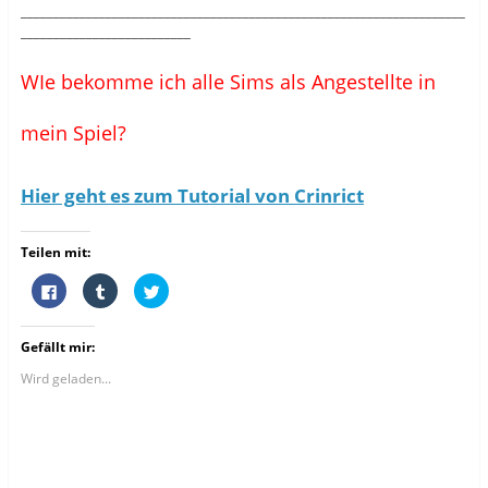
____________________________________________________________________
__________________________
WIe bekomme ich alle Sims als Angestellte in
mein Spiel?
Hier geht es zum Tutorial von Crinrict
Teilen mit:
K
K
K
l
l
l
i
i
i
c
c
c
k
k
k
Gefällt mir:
,
,
,
u
u
u
m
m
m
Wird geladen...
a
a
ü
u
u
b
f
f
e
F
T
r
a
u
T
c
m
w
e
b
i
b
l
t