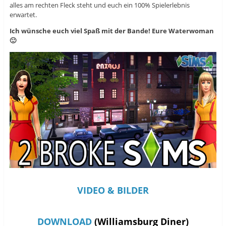
alles am rechten Fleck steht und euch ein 100% Spielerlebnis
e
)
e
t
t
erwartet.
)
)
Ich wünsche euch viel Spaß mit der Bande! Eure Waterwoman
🙂
VIDEO & BILDER
DOWNLOAD
(Williamsburg Diner)