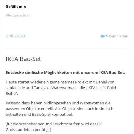
c
c
c
k
k
k
Gefällt mir:
,
,
,
u
u
u
m
m
m
Wird geladen...
a
a
ü
u
u
b
f
f
e
F
T
r
a
u
T
21/01/2018
1
Kommentar
c
m
w
e
b
i
b
l
t
o
r
t
o
z
e
k
u
r
IKEA Bau-Set
z
t
z
u
e
u
t
i
t
e
l
e
Entdecke simlische Möglichkeiten mit unserem IKEA Bau-Set.
i
e
i
l
n
l
e
(
e
Heute startet wieder ein gemeinsames Projekt mit Daniel von
n
W
n
(
i
(
simfans.de und Tanja aka Waterwoman – die „IKEA Let`s Build
W
r
W
Reihe“.
i
d
i
r
i
r
d
n
d
Passend dazu haben bildlichgesehen und Waterwoman die
i
n
i
n
e
n
passenden Objekte erstellt. Alle Objekte sind auch in simlisch
n
u
n
enthalten und Basis-Spiel kompatibel.
e
e
e
u
m
u
e
F
e
(für die Werbebanner und Leuchtschriften wird das EP
m
e
m
Großstadtleben benötigt)
F
n
F
e
s
e