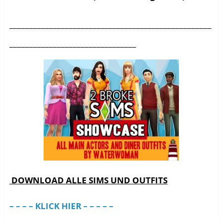
___________________________________________________
________________________________
DOWNLOAD ALLE SIMS UND OUTFITS
– – – – KLICK HIER – – – – –