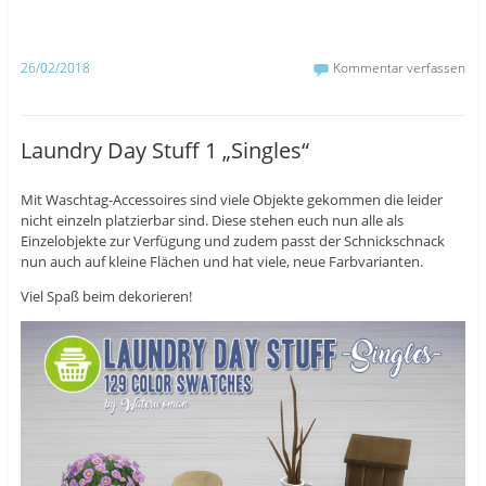
c
m
w
e
b
i
b
l
t
o
r
t
o
z
e
26/02/2018
Kommentar verfassen
k
u
r
z
t
z
u
e
u
t
i
t
e
l
e
i
e
i
Laundry Day Stuff 1 „Singles“
l
n
l
e
(
e
n
W
n
(
i
(
Mit Waschtag-Accessoires sind viele Objekte gekommen die leider
W
r
W
i
d
i
nicht einzeln platzierbar sind. Diese stehen euch nun alle als
r
i
r
d
n
d
Einzelobjekte zur Verfügung und zudem passt der Schnickschnack
i
n
i
nun auch auf kleine Flächen und hat viele, neue Farbvarianten.
n
e
n
n
u
n
e
e
e
Viel Spaß beim dekorieren!
u
m
u
e
F
e
m
e
m
F
n
F
e
s
e
n
t
n
s
e
s
t
r
t
e
g
e
r
e
r
g
ö
g
e
f
e
ö
f
ö
f
n
f