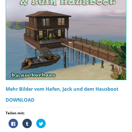
Mehr Bilder vom Hafen, Jack und dem Hausboot
DOWNLOAD
Teilen mit:
K
K
K
l
l
l
i
i
i