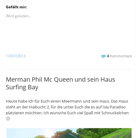
c
c
c
k
k
k
Gefällt mir:
,
,
,
u
u
u
m
m
m
Wird geladen...
a
a
ü
u
u
b
f
f
e
F
T
r
a
u
T
c
m
w
e
b
i
b
l
t
o
r
t
o
z
e
13/07/2013
4
Kommentare
k
u
r
z
t
z
u
e
u
t
i
t
e
l
e
i
e
i
Merman Phil Mc Queen und sein Haus
l
n
l
e
(
e
Surfing Bay
n
W
n
(
i
(
W
r
W
i
d
i
r
i
r
Heute habe ich für Euch einen Meermann und sein Haus. Das Haus
d
n
d
steht an der Haibucht 2, für die unter Euch die es auf Isla Paradiso
i
n
i
n
e
n
platzieren möchten. Ich wünsche Euch viel Spaß mit Schnuckelchen
n
u
n
🙂
e
e
e
u
m
u
e
F
e
m
e
m
F
n
F
e
s
e