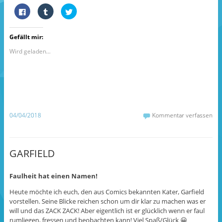
K
K
K
l
l
l
i
i
i
c
c
c
k
k
k
Gefällt mir:
,
,
,
u
u
u
m
m
m
Wird geladen...
a
a
ü
u
u
b
f
f
e
F
T
r
a
u
T
c
m
w
e
b
i
b
l
t
o
r
t
o
z
e
04/04/2018
Kommentar verfassen
k
u
r
z
t
z
u
e
u
t
i
t
e
l
e
i
e
i
GARFIELD
l
n
l
e
(
e
n
W
n
(
i
(
Faulheit hat einen Namen!
W
r
W
i
d
i
r
i
r
Heute möchte ich euch, den aus Comics bekannten Kater, Garfield
d
n
d
i
n
i
vorstellen. Seine Blicke reichen schon um dir klar zu machen was er
n
e
n
will und das ZACK ZACK! Aber eigentlich ist er glücklich wenn er faul
n
u
n
e
e
e
rumliegen, fressen und beobachten kann! Viel Spaß/Glück 😀