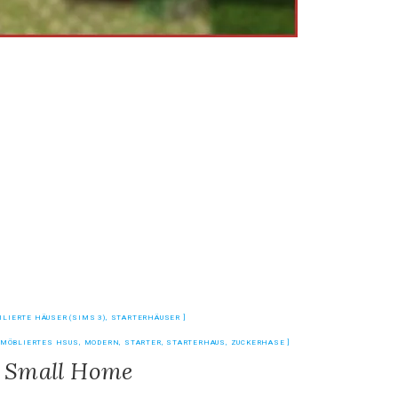
ILIERTE HÄUSER (SIMS 3)
,
STARTERHÄUSER
MÖBLIERTES HSUS
,
MODERN
,
STARTER
,
STARTERHAUS
,
ZUCKERHASE
Small Home