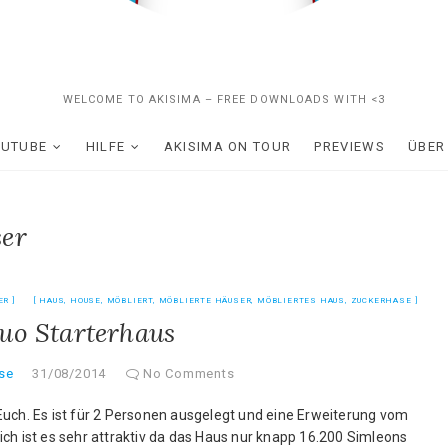
WELCOME TO AKISIMA – FREE DOWNLOADS WITH <3
OUTUBE
HILFE
AKISIMA ON TOUR
PREVIEWS
ÜBER
ser
ER
HAUS
,
HOUSE
,
MÖBLIERT
,
MÖBLIERTE HÄUSER
,
MÖBLIERTES HAUS
,
ZUCKERHASE
uo Starterhaus
se
31/08/2014
No Comments
Euch. Es ist für 2 Personen ausgelegt und eine Erweiterung vom
slich ist es sehr attraktiv da das Haus nur knapp 16.200 Simleons