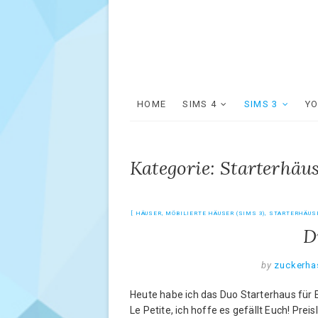
HOME
SIMS 4
SIMS 3
Y
Kategorie: Starterhäu
HÄUSER
,
MÖBILIERTE HÄUSER (SIMS 3)
,
STARTERHÄUS
D
by
zuckerha
Heute habe ich das Duo Starterhaus für 
Le Petite, ich hoffe es gefällt Euch! Prei