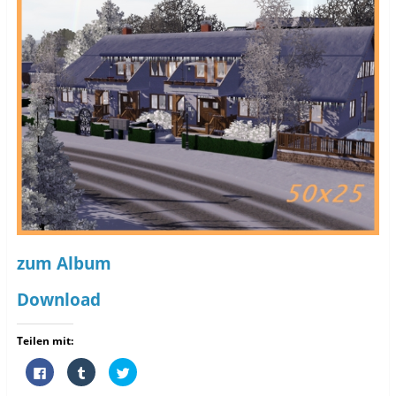
zum Album
Download
Teilen mit:
K
K
K
l
l
l
i
i
i