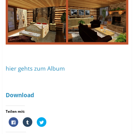
hier gehts zum Album
Download
Teilen mit:
K
K
K
l
l
l
i
i
i
c
c
c