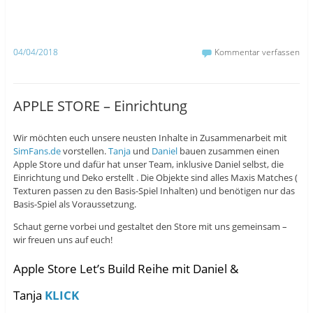
a
u
T
c
m
w
e
b
i
b
l
t
o
r
t
o
z
e
04/04/2018
Kommentar verfassen
k
u
r
z
t
z
u
e
u
t
i
t
e
l
e
i
e
i
APPLE STORE – Einrichtung
l
n
l
e
(
e
n
W
n
(
i
(
Wir möchten euch unsere neusten Inhalte in Zusammenarbeit mit
W
r
W
i
d
i
SimFans.de
vorstellen.
Tanja
und
Daniel
bauen zusammen einen
r
i
r
d
n
d
Apple Store und dafür hat unser Team, inklusive Daniel selbst, die
i
n
i
Einrichtung und Deko erstellt . Die Objekte sind alles Maxis Matches (
n
e
n
n
u
n
Texturen passen zu den Basis-Spiel Inhalten) und benötigen nur das
e
e
e
Basis-Spiel als Voraussetzung.
u
m
u
e
F
e
m
e
m
Schaut gerne vorbei und gestaltet den Store mit uns gemeinsam –
F
n
F
e
s
e
wir freuen uns auf euch!
n
t
n
s
e
s
t
r
t
Apple Store Let’s Build Reihe mit Daniel &
e
g
e
r
e
r
g
ö
g
Tanja
KLICK
e
f
e
ö
f
ö