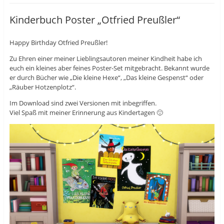
t
i
t
e
l
e
i
e
i
Kinderbuch Poster „Otfried Preußler“
l
n
l
e
(
e
n
W
n
(
i
(
Happy Birthday Otfried Preußler!
W
r
W
i
d
i
r
i
r
Zu Ehren einer meiner Lieblingsautoren meiner Kindheit habe ich
d
n
d
i
n
i
euch ein kleines aber feines Poster-Set mitgebracht. Bekannt wurde
n
e
n
er durch Bücher wie „Die kleine Hexe“, „Das kleine Gespenst“ oder
n
u
n
e
e
e
„Räuber Hotzenplotz“.
u
m
u
e
F
e
m
e
m
Im Download sind zwei Versionen mit inbegriffen.
F
n
F
Viel Spaß mit meiner Erinnerung aus Kindertagen 🙂
e
s
e
n
t
n
s
e
s
t
r
t
e
g
e
r
e
r
g
ö
g
e
f
e
ö
f
ö
f
n
f
f
e
f
n
t
n
e
)
e
t
t
)
)