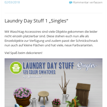
a
u
T
02/03/2018
Kommentar verfassen
c
m
w
e
b
i
b
l
t
o
r
t
o
z
e
k
u
r
Laundry Day Stuff 1 „Singles“
z
t
z
u
e
u
t
i
t
e
l
e
Mit Waschtag-Accessoires sind viele Objekte gekommen die leider
i
e
i
l
n
l
nicht einzeln platzierbar sind. Diese stehen euch nun alle als
e
(
e
n
W
n
Einzelobjekte zur Verfügung und zudem passt der Schnickschnack
(
i
(
nun auch auf kleine Flächen und hat viele, neue Farbvarianten.
W
r
W
i
d
i
r
i
r
Viel Spaß beim dekorieren!
d
n
d
i
n
i
n
e
n
n
u
n
e
e
e
u
m
u
e
F
e
m
e
m
F
n
F
e
s
e
n
t
n
s
e
s
t
r
t
e
g
e
r
e
r
g
ö
g
e
f
e
ö
f
ö
f
n
f