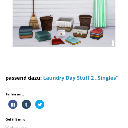
passend dazu:
Laundry Day Stuff 2 „Singles“
Teilen mit:
K
K
K
l
l
l
i
i
i
c
c
c
k
k
k
Gefällt mir:
,
,
,
u
u
u
m
m
m
Wird geladen...