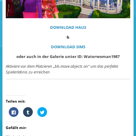
DOWNLOAD HAUS
&
DOWNLOAD SIMS
oder auch in der Galerie unter ID: Waterwoman1987
Aktiviere vor dem Platzieren „bb.move.objects on“ um das perfekte
Spielerlebnis zu erreichen
Teilen mit:
K
K
K
l
l
l
i
i
i
c
c
c
k
k
k
Gefällt mir:
,
,
,
u
u
u