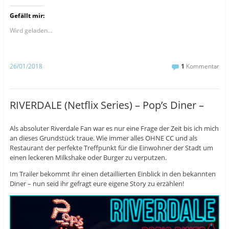
c
c
c
k
k
k
Gefällt mir:
,
,
,
u
u
u
m
m
m
Wird geladen...
a
a
ü
u
u
b
f
f
e
F
T
r
a
u
T
26/01/2018
1
Kommentar
c
m
w
e
b
i
b
l
t
o
r
t
o
z
e
k
u
r
RIVERDALE (Netflix Series) – Pop’s Diner –
z
t
z
u
e
u
t
i
t
e
l
e
Als absoluter Riverdale Fan war es nur eine Frage der Zeit bis ich mich
i
e
i
l
n
l
an dieses Grundstück traue. Wie immer alles OHNE CC und als
e
(
e
n
W
n
Restaurant der perfekte Treffpunkt für die Einwohner der Stadt um
(
i
(
einen leckeren Milkshake oder Burger zu verputzen.
W
r
W
i
d
i
r
i
r
Im Trailer bekommt ihr einen detaillierten Einblick in den bekannten
d
n
d
Diner – nun seid ihr gefragt eure eigene Story zu erzählen!
i
n
i
n
e
n
n
u
n
e
e
e
u
m
u
e
F
e
m
e
m
F
n
F