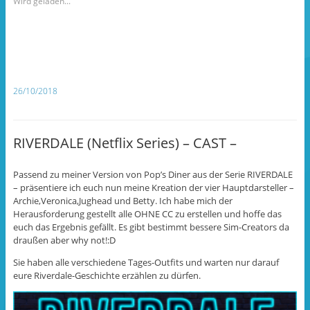
m
m
m
Wird geladen...
a
a
ü
u
u
b
f
f
e
F
T
r
a
u
T
c
m
w
e
b
i
b
l
t
o
r
t
o
z
e
26/10/2018
k
u
r
z
t
z
u
e
u
t
i
t
e
l
e
i
e
i
RIVERDALE (Netflix Series) – CAST –
l
n
l
e
(
e
n
W
n
(
i
(
Passend zu meiner Version von Pop’s Diner aus der Serie RIVERDALE
W
r
W
i
d
i
– präsentiere ich euch nun meine Kreation der vier Hauptdarsteller –
r
i
r
Archie,Veronica,Jughead und Betty. Ich habe mich der
d
n
d
i
n
i
Herausforderung gestellt alle OHNE CC zu erstellen und hoffe das
n
e
n
n
u
n
euch das Ergebnis gefällt. Es gibt bestimmt bessere Sim-Creators da
e
e
e
draußen aber why not!:D
u
m
u
e
F
e
m
e
m
Sie haben alle verschiedene Tages-Outfits und warten nur darauf
F
n
F
eure Riverdale-Geschichte erzählen zu dürfen.
e
s
e
n
t
n
s
e
s
t
r
t
e
g
e