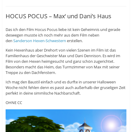
u
e
u
t
i
t
e
l
e
i
e
i
HOCUS POCUS – Max‘ und Dani’s Haus
l
n
l
e
(
e
n
W
n
(
i
(
Das ich den Film Hocus Pocus liebe ist kein Geheimnis und gerade
W
r
W
i
d
i
deswegen musste ich noch mehr aus dem Film neben
r
i
r
d
n
d
den
Sanderson Hexen-Schwestern
erstellen.
i
n
i
n
e
n
Kein Hexenhaus aber Drehort von vielen Szenen im Film ist das
n
u
n
e
e
e
Familienhaus der Geschwister Max und Dani Dennison. Es wird im
u
m
u
Film von den Hexen heimgesucht und ganz schön zugerichtet.
e
F
e
m
e
m
Besonders macht das Heim, das Turmzimmer von Max mit seiner
F
n
F
e
s
e
Treppe zu den Dachfenstern.
n
t
n
s
e
s
Ich mag den Baustil einfach und es durfte in unserer Halloween
t
r
t
e
g
e
Woche nicht fehlen denn es passt auch außerhalb der gruseligen Zeit
r
e
r
perfekt in deine simmlische Nachbarschaft.
g
ö
g
e
f
e
ö
f
ö
OHNE CC
f
n
f
f
e
f
n
t
n
e
)
e
t
t
)
)