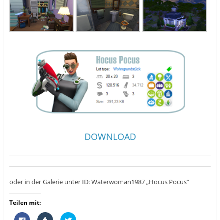
DOWNLOAD
oder in der Galerie unter ID: Waterwoman1987 „Hocus Pocus“
Teilen mit:
K
K
K