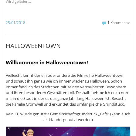
m
m
m
Wird geladen...
a
a
ü
u
u
b
f
f
e
F
T
r
a
u
T
25/01/2018
1
Kommentar
c
m
w
e
b
i
b
l
t
o
r
t
o
z
e
k
u
r
HALLOWEENTOWN
z
t
z
u
e
u
t
i
t
e
l
e
i
e
i
Willkommen in Halloweentown!
l
n
l
e
(
e
n
W
n
(
i
(
Vielleicht kennt der ein oder andere die Filmreihe Halloweentown
W
r
W
und schaut ihn genau wie ich immer wieder zu Halloween. Schon
i
d
i
r
i
r
immer fand ich das Städtchen mit seinen verzauberten Bewohnern
d
n
d
i
n
i
und ihren besonderen Geschäften toll. Deshalb nehme ich euch nun
n
e
n
mit in die Stadt in der es das ganze Jahr lang Halloween ist. Besucht
n
u
n
e
e
e
die Familie Cromwell und erkundet das umfangreiche Grundstück.
u
m
u
e
F
e
Kein CC wurde genutzt / Gemeinschaftsgrundstück „Café“ (kann auch
m
e
m
F
n
F
als Handel genutzt werden)
e
s
e
n
t
n
s
e
s
t
r
t