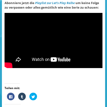
Abonniere jetzt die
Playlist zur Let’s Play Reihe
um keine Folge
zu verpassen oder alles gemütlich wie eine Serie zu schauen:
Teilen mit:
K
K
K
l
l
l
i
i
i
c
c
c