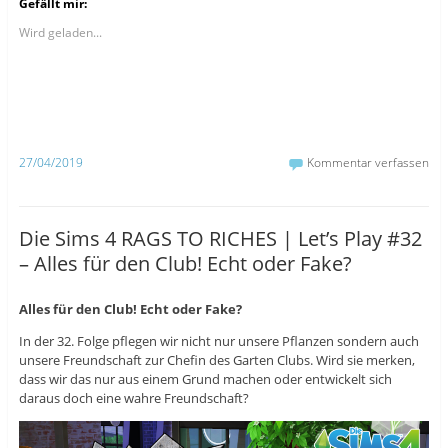
Gefällt mir:
,
,
,
u
u
u
m
m
m
Wird geladen...
a
a
ü
u
u
b
f
f
e
F
T
r
a
u
T
c
m
w
e
b
i
b
l
t
o
r
t
o
z
e
27/04/2019
Kommentar verfassen
k
u
r
z
t
z
u
e
u
t
i
t
e
l
e
i
e
i
Die Sims 4 RAGS TO RICHES | Let’s Play #32
l
n
l
e
(
e
– Alles für den Club! Echt oder Fake?
n
W
n
(
i
(
W
r
W
i
d
i
r
i
r
Alles für den Club! Echt oder Fake?
d
n
d
i
n
i
In der 32. Folge pflegen wir nicht nur unsere Pflanzen sondern auch
n
e
n
n
u
n
unsere Freundschaft zur Chefin des Garten Clubs. Wird sie merken,
e
e
e
dass wir das nur aus einem Grund machen oder entwickelt sich
u
m
u
e
F
e
daraus doch eine wahre Freundschaft?
m
e
m
F
n
F
e
s
e
n
t
n