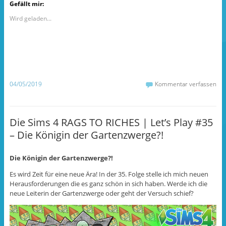
k
k
k
Gefällt mir:
,
,
,
u
u
u
m
m
m
Wird geladen...
a
a
ü
u
u
b
f
f
e
F
T
r
a
u
T
c
m
w
e
b
i
b
l
t
o
r
t
o
z
e
04/05/2019
Kommentar verfassen
k
u
r
z
t
z
u
e
u
t
i
t
e
l
e
i
e
i
Die Sims 4 RAGS TO RICHES | Let’s Play #35
l
n
l
e
(
e
– Die Königin der Gartenzwerge?!
n
W
n
(
i
(
W
r
W
i
d
i
r
i
r
Die Königin der Gartenzwerge?!
d
n
d
i
n
i
Es wird Zeit für eine neue Ära! In der 35. Folge stelle ich mich neuen
n
e
n
n
u
n
Herausforderungen die es ganz schön in sich haben. Werde ich die
e
e
e
neue Leiterin der Gartenzwerge oder geht der Versuch schief?
u
m
u
e
F
e
m
e
m
F
n
F
e
s
e
n
t
n