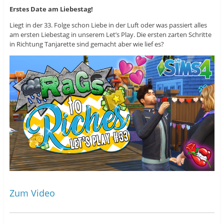
i
d
i
r
i
r
Erstes Date am Liebestag!
d
n
d
i
n
i
Liegt in der 33. Folge schon Liebe in der Luft oder was passiert alles
n
e
n
n
u
n
am ersten Liebestag in unserem Let’s Play. Die ersten zarten Schritte
e
e
e
in Richtung Tanjarette sind gemacht aber wie lief es?
u
m
u
e
F
e
m
e
m
F
n
F
e
s
e
n
t
n
s
e
s
t
r
t
e
g
e
r
e
r
g
ö
g
e
f
e
ö
f
ö
f
n
f
f
e
f
n
t
n
e
)
e
t
t
)
)
Zum Video