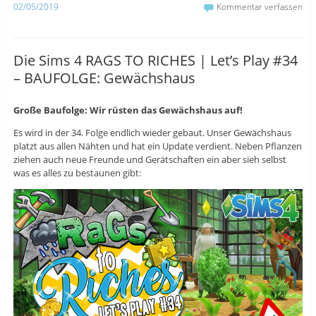
02/05/2019
Kommentar verfassen
k
u
r
z
t
z
u
e
u
t
i
t
e
l
e
i
e
i
Die Sims 4 RAGS TO RICHES | Let’s Play #34
l
n
l
e
(
e
– BAUFOLGE: Gewächshaus
n
W
n
(
i
(
W
r
W
i
d
i
r
i
r
Große Baufolge: Wir rüsten das Gewächshaus auf!
d
n
d
i
n
i
Es wird in der 34. Folge endlich wieder gebaut. Unser Gewächshaus
n
e
n
n
u
n
platzt aus allen Nähten und hat ein Update verdient. Neben Pflanzen
e
e
e
ziehen auch neue Freunde und Gerätschaften ein aber sieh selbst
u
m
u
e
F
e
was es alles zu bestaunen gibt:
m
e
m
F
n
F
e
s
e
n
t
n
s
e
s
t
r
t
e
g
e
r
e
r
g
ö
g
e
f
e
ö
f
ö
f
n
f
f
e
f
n
t
n
e
)
e
t
t
)
)