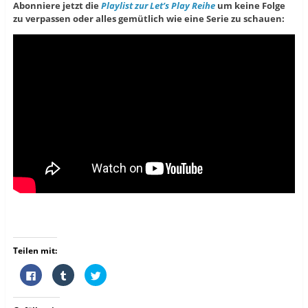
Abonniere jetzt die
Playlist zur Let’s Play Reihe
um keine Folge
zu verpassen oder alles gemütlich wie eine Serie zu schauen:
Teilen mit:
K
K
K
l
l
l
i
i
i
c
c
c
k
k
k