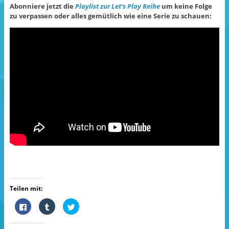
Abonniere jetzt die
Playlist zur Let’s Play Reihe
um keine Folge
zu verpassen oder alles gemütlich wie eine Serie zu schauen:
Teilen mit:
K
K
K
l
l
l
i
i
i
c
c
c