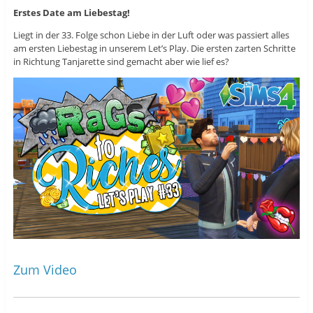
i
d
i
r
i
r
Erstes Date am Liebestag!
d
n
d
i
n
i
Liegt in der 33. Folge schon Liebe in der Luft oder was passiert alles
n
e
n
n
u
n
am ersten Liebestag in unserem Let’s Play. Die ersten zarten Schritte
e
e
e
in Richtung Tanjarette sind gemacht aber wie lief es?
u
m
u
e
F
e
m
e
m
F
n
F
e
s
e
n
t
n
s
e
s
t
r
t
e
g
e
r
e
r
g
ö
g
e
f
e
ö
f
ö
f
n
f
f
e
f
n
t
n
e
)
e
t
t
)
)
Zum Video