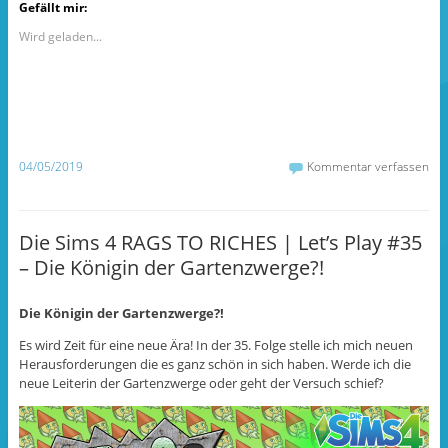
k
k
k
Gefällt mir:
,
,
,
u
u
u
m
m
m
Wird geladen...
a
a
ü
u
u
b
f
f
e
F
T
r
a
u
T
c
m
w
e
b
i
b
l
t
o
r
t
o
z
e
04/05/2019
Kommentar verfassen
k
u
r
z
t
z
u
e
u
t
i
t
e
l
e
i
e
i
Die Sims 4 RAGS TO RICHES | Let’s Play #35
l
n
l
e
(
e
– Die Königin der Gartenzwerge?!
n
W
n
(
i
(
W
r
W
i
d
i
r
i
r
Die Königin der Gartenzwerge?!
d
n
d
i
n
i
Es wird Zeit für eine neue Ära! In der 35. Folge stelle ich mich neuen
n
e
n
n
u
n
Herausforderungen die es ganz schön in sich haben. Werde ich die
e
e
e
neue Leiterin der Gartenzwerge oder geht der Versuch schief?
u
m
u
e
F
e
m
e
m
F
n
F
e
s
e
n
t
n