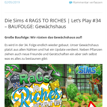
02/05/2019
Kommentar verfassen
k
u
r
z
t
z
u
e
u
t
i
t
e
l
e
i
e
i
Die Sims 4 RAGS TO RICHES | Let’s Play #34
l
n
l
e
(
e
– BAUFOLGE: Gewächshaus
n
W
n
(
i
(
W
r
W
i
d
i
r
i
r
Große Baufolge: Wir rüsten das Gewächshaus auf!
d
n
d
i
n
i
Es wird in der 34. Folge endlich wieder gebaut. Unser Gewächshaus
n
e
n
n
u
n
platzt aus allen Nähten und hat ein Update verdient. Neben Pflanzen
e
e
e
ziehen auch neue Freunde und Gerätschaften ein aber sieh selbst
u
m
u
e
F
e
was es alles zu bestaunen gibt:
m
e
m
F
n
F
e
s
e
n
t
n
s
e
s
t
r
t
e
g
e
r
e
r
g
ö
g
e
f
e
ö
f
ö
f
n
f
f
e
f
n
t
n
e
)
e
t
t
)
)