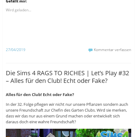
Gefällt mir:
,
,
,
u
u
u
m
m
m
Wird geladen...
a
a
ü
u
u
b
f
f
e
F
T
r
a
u
T
c
m
w
e
b
i
b
l
t
o
r
t
o
z
e
27/04/2019
Kommentar verfassen
k
u
r
z
t
z
u
e
u
t
i
t
e
l
e
i
e
i
Die Sims 4 RAGS TO RICHES | Let’s Play #32
l
n
l
e
(
e
– Alles für den Club! Echt oder Fake?
n
W
n
(
i
(
W
r
W
i
d
i
r
i
r
Alles für den Club! Echt oder Fake?
d
n
d
i
n
i
In der 32. Folge pflegen wir nicht nur unsere Pflanzen sondern auch
n
e
n
n
u
n
unsere Freundschaft zur Chefin des Garten Clubs. Wird sie merken,
e
e
e
dass wir das nur aus einem Grund machen oder entwickelt sich
u
m
u
e
F
e
daraus doch eine wahre Freundschaft?
m
e
m
F
n
F
e
s
e
n
t
n