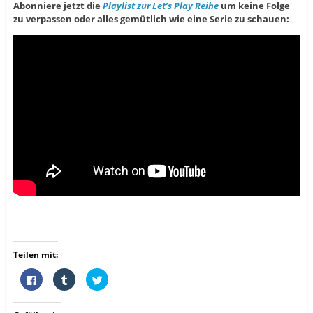
Abonniere jetzt die
Playlist zur Let’s Play Reihe
um keine Folge
zu verpassen oder alles gemütlich wie eine Serie zu schauen:
Teilen mit:
K
K
K
l
l
l
i
i
i
c
c
c
k
k
k