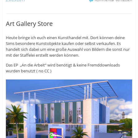
k
u
r
z
t
z
u
e
u
t
i
t
e
l
e
i
e
i
Art Gallery Store
l
n
l
e
(
e
n
W
n
(
i
(
Heute bringe ich euch einen Kunsthandel mit. Dort können deine
W
r
W
i
d
i
Sims besondere Kunstobjekte kaufen oder selbst verkaufen. Es
r
i
r
d
n
d
handelt sich dabei um eine große Auswahl von Bildern die sonst nur
i
n
i
mit der Staffelei erstellt werden können.
n
e
n
n
u
n
e
e
e
Das EP „An die Arbeit“ wird benötigt & keine Fremddownloads
u
m
u
wurden benutzt ( no CC )
e
F
e
m
e
m
F
n
F
e
s
e
n
t
n
s
e
s
t
r
t
e
g
e
r
e
r
g
ö
g
e
f
e
ö
f
ö
f
n
f
f
e
f
n
t
n
e
)
e
t
t
)
)