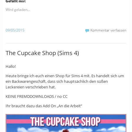
Gefällt mir:
,
,
,
u
u
u
m
m
m
Wird geladen...
a
a
ü
u
u
b
f
f
e
F
T
r
a
u
T
09/05/2015
Kommentar verfassen
c
m
w
e
b
i
b
l
t
o
r
t
o
z
e
k
u
r
The Cupcake Shop (Sims 4)
z
t
z
u
e
u
t
i
t
e
l
e
Hallo!
i
e
i
l
n
l
e
(
e
Heute bringe ich euch einen Shop für SIms 4 mit. Es handelt sich um
n
W
n
(
i
(
ein Backwarengeschäft, dass sich hauptsächlich den süßen
W
r
W
Leckereien verschrieben hat.
i
d
i
r
i
r
d
n
d
KEINE FREMDDOWNLOADS / no CC
i
n
i
n
e
n
n
u
n
Ihr braucht dazu das Add On „An die Arbeit“
e
e
e
u
m
u
e
F
e
m
e
m
F
n
F
e
s
e
n
t
n