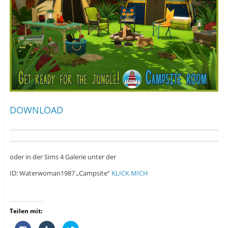
e
f
e
ö
f
ö
f
n
f
f
e
f
n
t
n
e
)
e
t
t
)
)
DOWNLOAD
oder in der Sims 4 Galerie unter der
ID: Waterwoman1987 „Campsite“
KLICK MICH
Teilen mit:
K
K
K