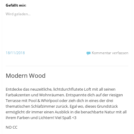
k
k
k
Gefällt mir:
,
,
,
u
u
u
m
m
m
Wird geladen...
a
a
ü
u
u
b
f
f
e
F
T
r
a
u
T
c
m
w
e
b
i
b
l
t
o
r
t
o
z
e
18/11/2018
Kommentar verfassen
k
u
r
z
t
z
u
e
u
t
i
t
e
l
e
i
e
i
Modern Wood
l
n
l
e
(
e
n
W
n
(
i
(
Entdecke das neuzeitliche, lichtdurchflutete Loft mit all seinen
W
r
W
i
d
i
Farbakzenten und Wohnräumen. Entspannte dich auf der riesigen
r
i
r
d
n
d
Terrasse mit Pool & Whirlpool oder zieh dich in eines der drei
i
n
i
thematischen Schlafzimmer zurück. Egal wo, dieses Grundstück
n
e
n
n
u
n
ermöglicht dir immer einen Ausblick in die benachbarte Natur mit all
e
e
e
ihrem Farben und Lichtern! Viel Spaß <3
u
m
u
e
F
e
m
e
m
NO CC
F
n
F
e
s
e