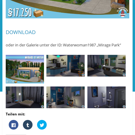
DOWNLOAD
oder in der Galerie unter der ID: Waterwoman1987 „Mirage Park“
Teilen mit:
K
K
K
l
l
l
i
i
i
c
c
c