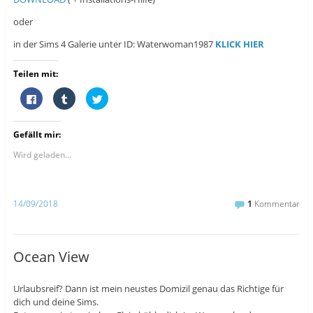
oder
in der Sims 4 Galerie unter ID: Waterwoman1987
KLICK HIER
Teilen mit:
K
K
K
l
l
l
i
i
i
c
c
c
k
k
k
Gefällt mir:
,
,
,
u
u
u
m
m
m
Wird geladen...
a
a
ü
u
u
b
f
f
e
F
T
r
a
u
T
14/09/2018
1
Kommentar
c
m
w
e
b
i
b
l
t
o
r
t
o
z
e
k
u
r
Ocean View
z
t
z
u
e
u
t
i
t
e
l
e
Urlaubsreif? Dann ist mein neustes Domizil genau das Richtige für
i
e
i
l
n
l
dich und deine Sims.
e
(
e