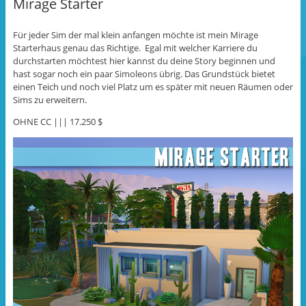
Mirage Starter
l
n
l
e
(
e
n
W
n
(
i
(
Für jeder Sim der mal klein anfangen möchte ist mein Mirage
W
r
W
i
d
i
Starterhaus genau das Richtige. Egal mit welcher Karriere du
r
i
r
d
n
d
durchstarten möchtest hier kannst du deine Story beginnen und
i
n
i
hast sogar noch ein paar Simoleons übrig. Das Grundstück bietet
n
e
n
n
u
n
einen Teich und noch viel Platz um es später mit neuen Räumen oder
e
e
e
Sims zu erweitern.
u
m
u
e
F
e
m
e
m
OHNE CC ||| 17.250 $
F
n
F
e
s
e
n
t
n
s
e
s
t
r
t
e
g
e
r
e
r
g
ö
g
e
f
e
ö
f
ö
f
n
f
f
e
f
n
t
n
e
)
e
t
t
)
)