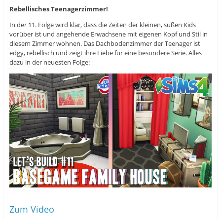
i
d
i
r
i
r
Rebellisches Teenagerzimmer!
d
n
d
i
n
i
In der 11. Folge wird klar, dass die Zeiten der kleinen, süßen Kids
n
e
n
n
u
n
vorüber ist und angehende Erwachsene mit eigenen Kopf und Stil in
e
e
e
diesem Zimmer wohnen. Das Dachbodenzimmer der Teenager ist
u
m
u
e
F
e
edgy, rebellisch und zeigt ihre Liebe für eine besondere Serie. Alles
m
e
m
F
n
F
dazu in der neuesten Folge:
e
s
e
n
t
n
s
e
s
t
r
t
e
g
e
r
e
r
g
ö
g
e
f
e
ö
f
ö
f
n
f
f
e
f
n
t
n
e
)
e
t
t
)
)
Zum Video