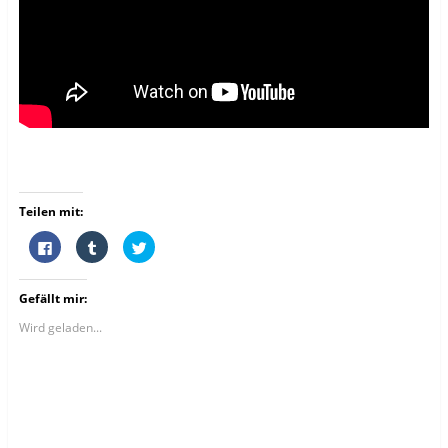
Teilen mit:
K
K
K
l
l
l
i
i
i
c
c
c
k
k
k
Gefällt mir:
,
,
,
u
u
u
m
m
m
Wird geladen...
a
a
ü
u
u
b
f
f
e
F
T
r
a
u
T
c
m
w
e
b
i
b
l
t
o
r
t
o
z
e