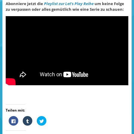
Abonniere jetzt die
Playlist zur Let’s Play Reihe
um keine Folge
zu verpassen oder alles gemütlich wie eine Serie zu schauen:
Teilen mit:
K
K
K
l
l
l
i
i
i
c
c
c