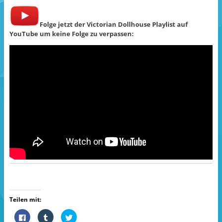
Folge jetzt der Victorian Dollhouse Playlist auf
YouTube um keine Folge zu verpassen:
Teilen mit:
K
K
K
l
l
l