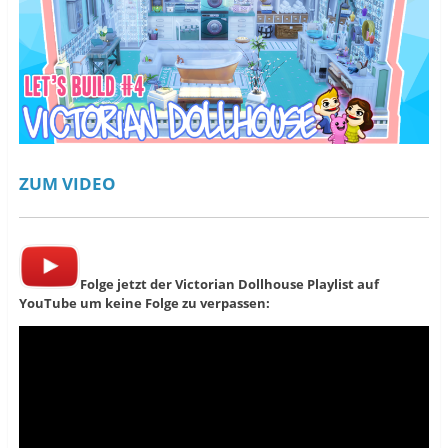
ö
f
ö
f
n
f
f
e
f
n
t
n
e
)
e
t
t
)
)
ZUM VIDEO
Folge jetzt der Victorian Dollhouse Playlist auf
YouTube um keine Folge zu verpassen: