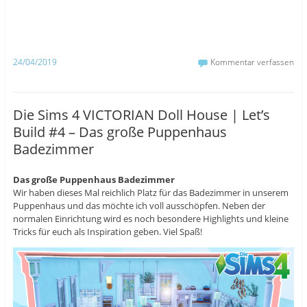
F
T
r
a
u
T
c
m
w
e
b
i
b
l
t
o
r
t
o
z
e
24/04/2019
Kommentar verfassen
k
u
r
z
t
z
u
e
u
t
i
t
e
l
e
i
e
i
Die Sims 4 VICTORIAN Doll House | Let’s
l
n
l
e
(
e
Build #4 – Das große Puppenhaus
n
W
n
(
i
(
Badezimmer
W
r
W
i
d
i
r
i
r
d
n
d
i
n
i
Das große Puppenhaus Badezimmer
n
e
n
Wir haben dieses Mal reichlich Platz für das Badezimmer in unserem
n
u
n
e
e
e
Puppenhaus und das möchte ich voll ausschöpfen. Neben der
u
m
u
normalen Einrichtung wird es noch besondere Highlights und kleine
e
F
e
m
e
m
Tricks für euch als Inspiration geben. Viel Spaß!
F
n
F
e
s
e
n
t
n
s
e
s
t
r
t
e
g
e
r
e
r
g
ö
g
e
f
e