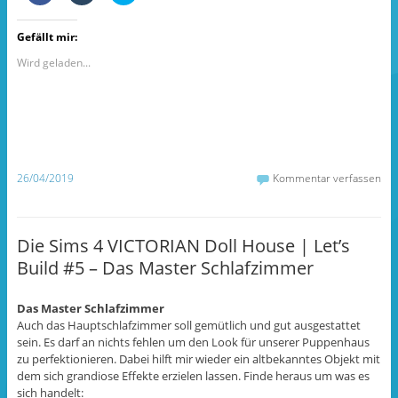
i
i
i
c
c
c
k
k
k
Gefällt mir:
,
,
,
u
u
u
m
m
m
Wird geladen...
a
a
ü
u
u
b
f
f
e
F
T
r
a
u
T
c
m
w
e
b
i
b
l
t
o
r
t
o
z
e
26/04/2019
Kommentar verfassen
k
u
r
z
t
z
u
e
u
t
i
t
e
l
e
i
e
i
Die Sims 4 VICTORIAN Doll House | Let’s
l
n
l
e
(
e
Build #5 – Das Master Schlafzimmer
n
W
n
(
i
(
W
r
W
i
d
i
r
i
r
Das Master Schlafzimmer
d
n
d
Auch das Hauptschlafzimmer soll gemütlich und gut ausgestattet
i
n
i
n
e
n
sein. Es darf an nichts fehlen um den Look für unserer Puppenhaus
n
u
n
zu perfektionieren. Dabei hilft mir wieder ein altbekanntes Objekt mit
e
e
e
u
m
u
dem sich grandiose Effekte erzielen lassen. Finde heraus um was es
e
F
e
sich handelt:
m
e
m