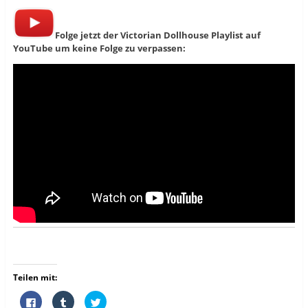
Folge jetzt der Victorian Dollhouse Playlist auf
YouTube um keine Folge zu verpassen:
Teilen mit:
K
K
K
l
l
l