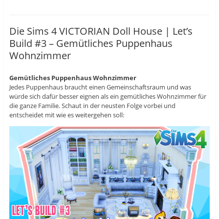
z
t
z
u
e
u
t
i
t
e
l
e
i
e
i
Die Sims 4 VICTORIAN Doll House | Let’s
l
n
l
e
(
e
Build #3 – Gemütliches Puppenhaus
n
W
n
(
i
(
Wohnzimmer
W
r
W
i
d
i
r
i
r
d
n
d
i
n
i
Gemütliches Puppenhaus Wohnzimmer
n
e
n
Jedes Puppenhaus braucht einen Gemeinschaftsraum und was
n
u
n
e
e
e
würde sich dafür besser eignen als ein gemütliches Wohnzimmer für
u
m
u
die ganze Familie. Schaut in der neusten Folge vorbei und
e
F
e
m
e
m
entscheidet mit wie es weitergehen soll:
F
n
F
e
s
e
n
t
n
s
e
s
t
r
t
e
g
e
r
e
r
g
ö
g
e
f
e
ö
f
ö
f
n
f
f
e
f
n
t
n
e
)
e
t
t
)
)