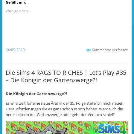
k
k
k
Gefällt mir:
,
,
,
u
u
u
m
m
m
Wird geladen...
a
a
ü
u
u
b
f
f
e
F
T
r
a
u
T
c
m
w
e
b
i
b
l
t
o
r
t
o
z
e
04/05/2019
Kommentar verfassen
k
u
r
z
t
z
u
e
u
t
i
t
e
l
e
i
e
i
Die Sims 4 RAGS TO RICHES | Let’s Play #35
l
n
l
e
(
e
– Die Königin der Gartenzwerge?!
n
W
n
(
i
(
W
r
W
i
d
i
r
i
r
Die Königin der Gartenzwerge?!
d
n
d
i
n
i
Es wird Zeit für eine neue Ära! In der 35. Folge stelle ich mich neuen
n
e
n
n
u
n
Herausforderungen die es ganz schön in sich haben. Werde ich die
e
e
e
neue Leiterin der Gartenzwerge oder geht der Versuch schief?
u
m
u
e
F
e
m
e
m
F
n
F
e
s
e
n
t
n