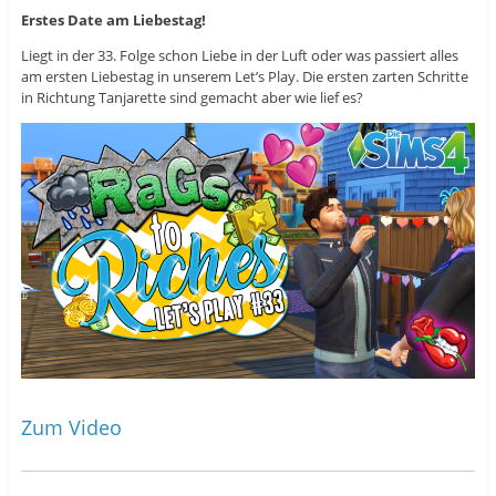
i
d
i
r
i
r
Erstes Date am Liebestag!
d
n
d
i
n
i
Liegt in der 33. Folge schon Liebe in der Luft oder was passiert alles
n
e
n
n
u
n
am ersten Liebestag in unserem Let’s Play. Die ersten zarten Schritte
e
e
e
in Richtung Tanjarette sind gemacht aber wie lief es?
u
m
u
e
F
e
m
e
m
F
n
F
e
s
e
n
t
n
s
e
s
t
r
t
e
g
e
r
e
r
g
ö
g
e
f
e
ö
f
ö
f
n
f
f
e
f
n
t
n
e
)
e
t
t
)
)
Zum Video