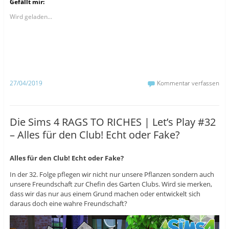
Gefällt mir:
,
,
,
u
u
u
m
m
m
Wird geladen...
a
a
ü
u
u
b
f
f
e
F
T
r
a
u
T
c
m
w
e
b
i
b
l
t
o
r
t
o
z
e
27/04/2019
Kommentar verfassen
k
u
r
z
t
z
u
e
u
t
i
t
e
l
e
i
e
i
Die Sims 4 RAGS TO RICHES | Let’s Play #32
l
n
l
e
(
e
– Alles für den Club! Echt oder Fake?
n
W
n
(
i
(
W
r
W
i
d
i
r
i
r
Alles für den Club! Echt oder Fake?
d
n
d
i
n
i
In der 32. Folge pflegen wir nicht nur unsere Pflanzen sondern auch
n
e
n
n
u
n
unsere Freundschaft zur Chefin des Garten Clubs. Wird sie merken,
e
e
e
dass wir das nur aus einem Grund machen oder entwickelt sich
u
m
u
e
F
e
daraus doch eine wahre Freundschaft?
m
e
m
F
n
F
e
s
e
n
t
n