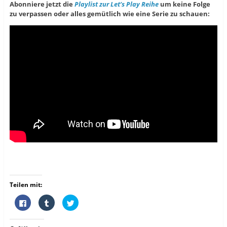
Abonniere jetzt die
Playlist zur Let’s Play Reihe
um keine Folge
zu verpassen oder alles gemütlich wie eine Serie zu schauen:
Teilen mit:
K
K
K
l
l
l
i
i
i
c
c
c
k
k
k