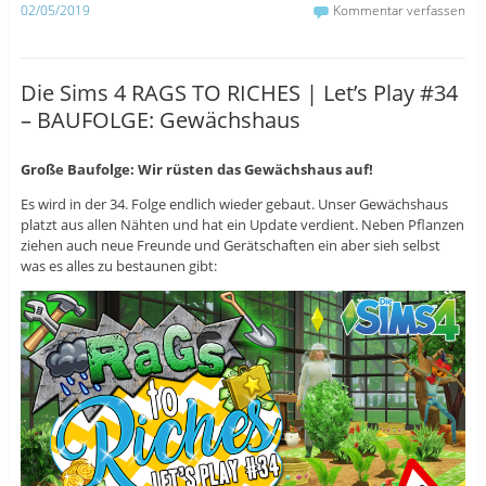
02/05/2019
Kommentar verfassen
k
u
r
z
t
z
u
e
u
t
i
t
e
l
e
i
e
i
Die Sims 4 RAGS TO RICHES | Let’s Play #34
l
n
l
e
(
e
– BAUFOLGE: Gewächshaus
n
W
n
(
i
(
W
r
W
i
d
i
r
i
r
Große Baufolge: Wir rüsten das Gewächshaus auf!
d
n
d
i
n
i
Es wird in der 34. Folge endlich wieder gebaut. Unser Gewächshaus
n
e
n
n
u
n
platzt aus allen Nähten und hat ein Update verdient. Neben Pflanzen
e
e
e
ziehen auch neue Freunde und Gerätschaften ein aber sieh selbst
u
m
u
e
F
e
was es alles zu bestaunen gibt:
m
e
m
F
n
F
e
s
e
n
t
n
s
e
s
t
r
t
e
g
e
r
e
r
g
ö
g
e
f
e
ö
f
ö
f
n
f
f
e
f
n
t
n
e
)
e
t
t
)
)