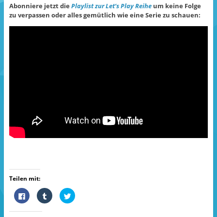
Abonniere jetzt die
Playlist zur Let’s Play Reihe
um keine Folge
zu verpassen oder alles gemütlich wie eine Serie zu schauen:
Teilen mit:
K
K
K
l
l
l
i
i
i
c
c
c