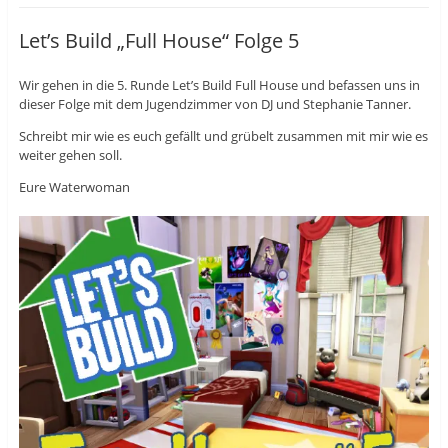
t
i
t
e
l
e
i
e
i
Let’s Build „Full House“ Folge 5
l
n
l
e
(
e
n
W
n
(
i
(
Wir gehen in die 5. Runde Let’s Build Full House und befassen uns in
W
r
W
i
d
i
dieser Folge mit dem Jugendzimmer von DJ und Stephanie Tanner.
r
i
r
d
n
d
i
n
i
Schreibt mir wie es euch gefällt und grübelt zusammen mit mir wie es
n
e
n
weiter gehen soll.
n
u
n
e
e
e
u
m
u
Eure Waterwoman
e
F
e
m
e
m
F
n
F
e
s
e
n
t
n
s
e
s
t
r
t
e
g
e
r
e
r
g
ö
g
e
f
e
ö
f
ö
f
n
f
f
e
f
n
t
n
e
)
e
t
t
)
)