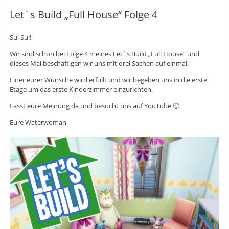
e
l
e
i
e
i
Let´s Build „Full House“ Folge 4
l
n
l
e
(
e
n
W
n
(
i
(
Sul Sul!
W
r
W
i
d
i
r
i
r
Wir sind schon bei Folge 4 meines Let´s Build „Full House“ und
d
n
d
i
n
i
dieses Mal beschäftigen wir uns mit drei Sachen auf einmal.
n
e
n
n
u
n
Einer eurer Wünsche wird erfüllt und wir begeben uns in die erste
e
e
e
u
m
u
Etage um das erste Kinderzimmer einzurichten.
e
F
e
m
e
m
F
n
F
Lasst eure Meinung da und besucht uns auf YouTube 🙂
e
s
e
n
t
n
Eure Waterwoman
s
e
s
t
r
t
e
g
e
r
e
r
g
ö
g
e
f
e
ö
f
ö
f
n
f
f
e
f
n
t
n
e
)
e
t
t
)
)