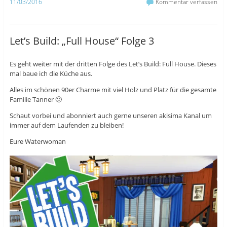
11/03/2016
Kommentar verfassen
k
u
r
z
t
z
u
e
u
t
i
t
e
l
e
i
e
i
Let’s Build: „Full House“ Folge 3
l
n
l
e
(
e
n
W
n
(
i
(
Es geht weiter mit der dritten Folge des Let’s Build: Full House. Dieses
W
r
W
i
d
i
mal baue ich die Küche aus.
r
i
r
d
n
d
i
n
i
Alles im schönen 90er Charme mit viel Holz und Platz für die gesamte
n
e
n
Familie Tanner 🙂
n
u
n
e
e
e
u
m
u
Schaut vorbei und abonniert auch gerne unseren akisima Kanal um
e
F
e
m
e
m
immer auf dem Laufenden zu bleiben!
F
n
F
e
s
e
Eure Waterwoman
n
t
n
s
e
s
t
r
t
e
g
e
r
e
r
g
ö
g
e
f
e
ö
f
ö
f
n
f
f
e
f
n
t
n
e
)
e
t
t
)
)