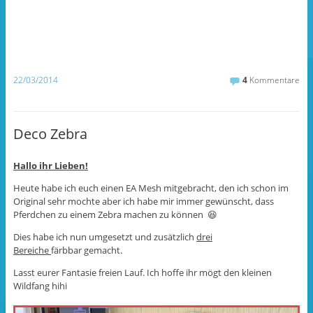
u
u
b
f
f
e
F
T
r
a
u
T
c
m
w
e
b
i
b
l
t
o
r
t
o
z
e
22/03/2014
4
Kommentare
k
u
r
z
t
z
u
e
u
t
i
t
e
l
e
i
e
i
Deco Zebra
l
n
l
e
(
e
n
W
n
(
i
(
Hallo ihr Lieben!
W
r
W
i
d
i
r
i
r
Heute habe ich euch einen EA Mesh mitgebracht, den ich schon im
d
n
d
i
n
i
Original sehr mochte aber ich habe mir immer gewünscht, dass
n
e
n
Pferdchen zu einem Zebra machen zu können 😆
n
u
n
e
e
e
u
m
u
Dies habe ich nun umgesetzt und zusätzlich
drei
e
F
e
m
e
m
Bereiche
färbbar gemacht.
F
n
F
e
s
e
Lasst eurer Fantasie freien Lauf. Ich hoffe ihr mögt den kleinen
n
t
n
s
e
s
Wildfang hihi
t
r
t
e
g
e
r
e
r