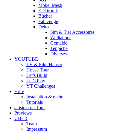
Möbel Mesh
Elektronik
Bücher
Fahrzeuge
Deko
Sim & Tier Accessoires
Walltattoos
Gemälde
Teppiche
Diverses
YOUTUBE
TV & Film Häuser
House Tour
Let’s Build
Let’s Play
YT Challenges
Hilfe
Installation & mehr
Tutorials
akisima on Tour
Previews
ÜBER
Team
Impressum