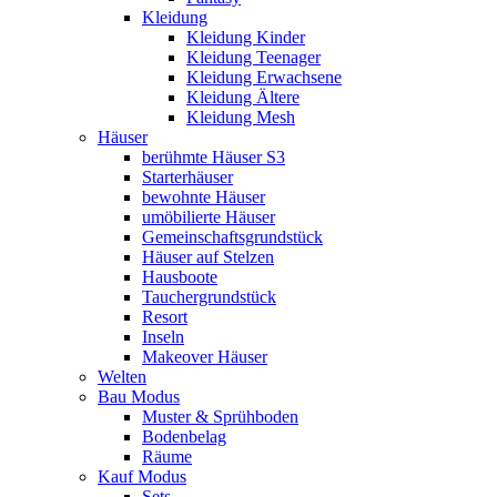
Kleidung
Kleidung Kinder
Kleidung Teenager
Kleidung Erwachsene
Kleidung Ältere
Kleidung Mesh
Häuser
berühmte Häuser S3
Starterhäuser
bewohnte Häuser
umöbilierte Häuser
Gemeinschaftsgrundstück
Häuser auf Stelzen
Hausboote
Tauchergrundstück
Resort
Inseln
Makeover Häuser
Welten
Bau Modus
Muster & Sprühboden
Bodenbelag
Räume
Kauf Modus
Sets