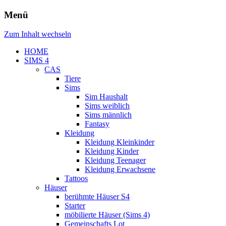
Menü
Zum Inhalt wechseln
HOME
SIMS 4
CAS
Tiere
Sims
Sim Haushalt
Sims weiblich
Sims männlich
Fantasy
Kleidung
Kleidung Kleinkinder
Kleidung Kinder
Kleidung Teenager
Kleidung Erwachsene
Tattoos
Häuser
berühmte Häuser S4
Starter
möbilierte Häuser (Sims 4)
Gemeinschafts Lot