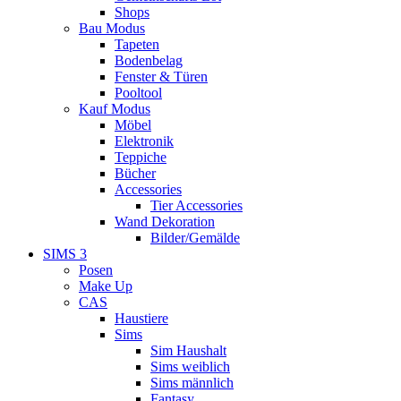
Shops
Bau Modus
Tapeten
Bodenbelag
Fenster & Türen
Pooltool
Kauf Modus
Möbel
Elektronik
Teppiche
Bücher
Accessories
Tier Accessories
Wand Dekoration
Bilder/Gemälde
SIMS 3
Posen
Make Up
CAS
Haustiere
Sims
Sim Haushalt
Sims weiblich
Sims männlich
Fantasy