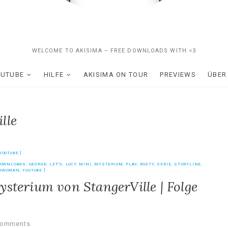
WELCOME TO AKISIMA – FREE DOWNLOADS WITH <3
OUTUBE
HILFE
AKISIMA ON TOUR
PREVIEWS
ÜBER
lle
YOUTUBE
DOWNLOADS
,
GEORGE
,
LET'S
,
LUCY
,
MINI
,
MYSTERIUM
,
PLAY
,
RUSTY
,
SERIE
,
STORYLINE
,
RWOMAN
,
YOUTUBE
ysterium von StangerVille | Folge
Comments