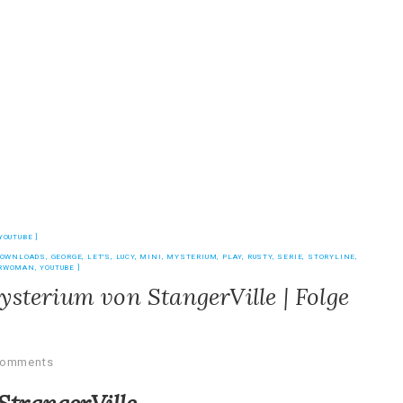
YOUTUBE
DOWNLOADS
,
GEORGE
,
LET'S
,
LUCY
,
MINI
,
MYSTERIUM
,
PLAY
,
RUSTY
,
SERIE
,
STORYLINE
,
RWOMAN
,
YOUTUBE
ysterium von StangerVille | Folge
Comments