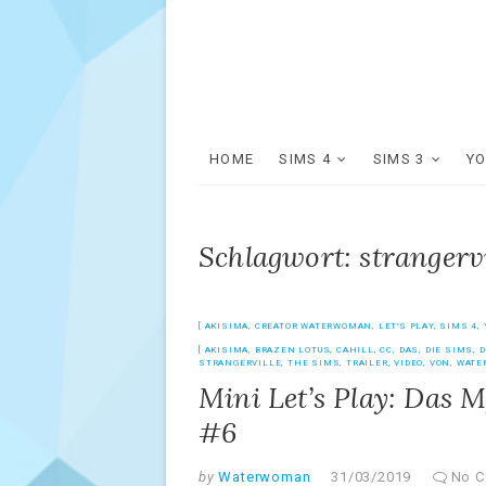
HOME
SIMS 4
SIMS 3
Y
Schlagwort: strangervi
AKISIMA
,
CREATOR WATERWOMAN
,
LET'S PLAY
,
SIMS 4
,
AKISIMA
,
BRAZEN LOTUS
,
CAHILL
,
CC
,
DAS
,
DIE SIMS
,
STRANGERVILLE
,
THE SIMS
,
TRAILER
,
VIDEO
,
VON
,
WATE
Mini Let’s Play: Das M
#6
by
Waterwoman
31/03/2019
No 