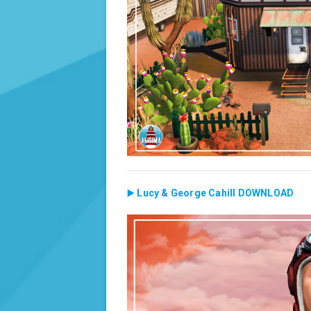
▶️
Lucy & George Cahill DOWNLOAD