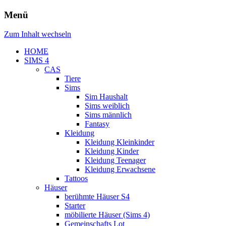
Menü
Zum Inhalt wechseln
HOME
SIMS 4
CAS
Tiere
Sims
Sim Haushalt
Sims weiblich
Sims männlich
Fantasy
Kleidung
Kleidung Kleinkinder
Kleidung Kinder
Kleidung Teenager
Kleidung Erwachsene
Tattoos
Häuser
berühmte Häuser S4
Starter
möbilierte Häuser (Sims 4)
Gemeinschafts Lot