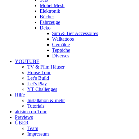
Möbel Mesh
Elektronik
Bücher
Fahrzeuge
Deko
Sim & Tier Accessoires
Walltattoos
Gemälde
Teppiche
Diverses
YOUTUBE
TV & Film Häuser
House Tour
Let’s Build
Let’s Play
YT Challenges
Hilfe
Installation & mehr
Tutorials
akisima on Tour
Previews
ÜBER
Team
Impressum