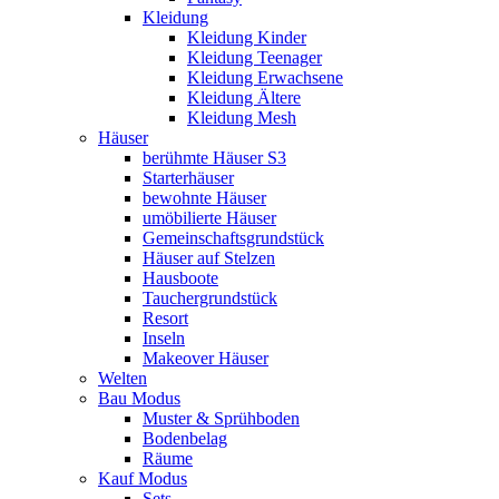
Kleidung
Kleidung Kinder
Kleidung Teenager
Kleidung Erwachsene
Kleidung Ältere
Kleidung Mesh
Häuser
berühmte Häuser S3
Starterhäuser
bewohnte Häuser
umöbilierte Häuser
Gemeinschaftsgrundstück
Häuser auf Stelzen
Hausboote
Tauchergrundstück
Resort
Inseln
Makeover Häuser
Welten
Bau Modus
Muster & Sprühboden
Bodenbelag
Räume
Kauf Modus
Sets