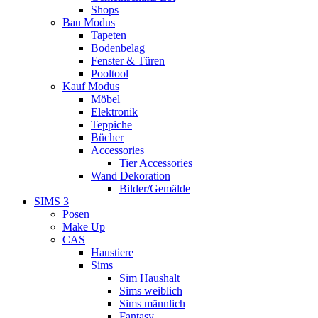
Shops
Bau Modus
Tapeten
Bodenbelag
Fenster & Türen
Pooltool
Kauf Modus
Möbel
Elektronik
Teppiche
Bücher
Accessories
Tier Accessories
Wand Dekoration
Bilder/Gemälde
SIMS 3
Posen
Make Up
CAS
Haustiere
Sims
Sim Haushalt
Sims weiblich
Sims männlich
Fantasy