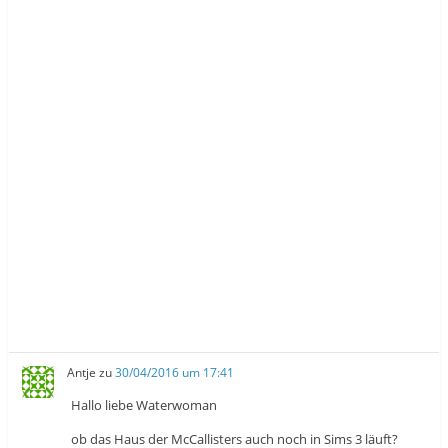
s
e
s
t
r
t
e
g
e
r
e
r
g
ö
g
e
f
e
ö
f
ö
f
n
f
f
e
f
n
t
n
e
)
e
t
t
)
)
Antje
zu
30/04/2016 um 17:41
Hallo liebe Waterwoman
ob das Haus der McCallisters auch noch in Sims 3 läuft?