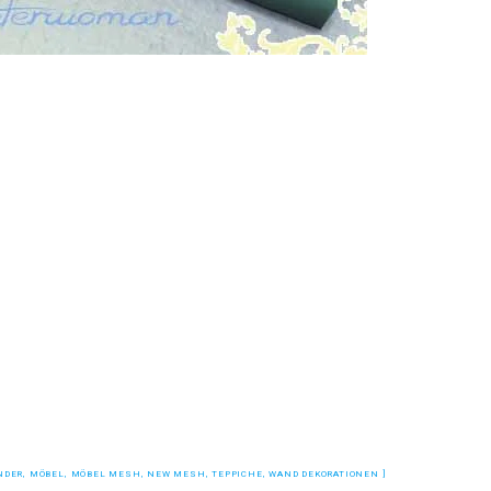
NDER
,
MÖBEL
,
MÖBEL MESH
,
NEW MESH
,
TEPPICHE
,
WAND DEKORATIONEN