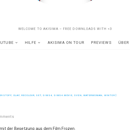
WELCOME TO AKISIMA – FREE DOWNLOADS WITH <3
OUTUBE
HILFE
AKISIMA ON TOUR
PREVIEWS
ÜBER
KRISTOFF
,
OLAF
,
RECOLOUR
,
SET
,
SIMS4
,
SIMS4.MOVIE
,
SVEN
,
WATERWOMAN
,
WINTER
omments
s mit der Besetzung aus dem Film Frozen.