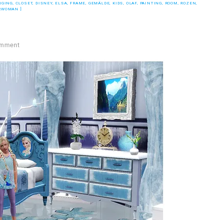
NGING
,
CLOSET
,
DISNEY
,
ELSA
,
FRAME
,
GEMÄLDE
,
KIDS
,
OLAF
,
PAINTING
,
ROOM
,
ROZEN
,
RWOMAN
omment