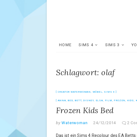
HOME
SIMS 4
SIMS 3
Y
Schlagwort: olaf
CREATOR WATERWOMAN
,
MÖBEL
,
SIMS 4
ANNA
,
BED
,
BETT
,
DISNEY
,
ELSA
,
FILM
,
FROZEN
,
KIDS
,
Frozen Kids Bed
by
Waterwoman
24/12/2014
2 C
Das ist ein Sims 4 Recolour des EA Bett