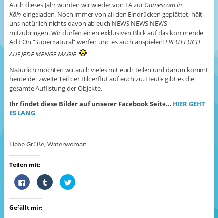
Auch dieses Jahr wurden wir wieder von EA zur
Gamescom in
Köln
eingeladen. Noch immer von all den Eindrücken geplättet, hält
uns natürlich nichts davon ab euch NEWS NEWS NEWS
mitzubringen. Wir durfen einen exklusiven Blick auf das kommende
Add On “Supernatural” werfen und es auch anspielen!
FREUT EUCH
AUF JEDE MENGE MAGIE
Natürlich möchten wir auch vieles mit euch teilen und darum kommt
heute der zweite Teil der Bilderflut auf euch zu. Heute gibt es die
gesamte Auflistung der Objekte.
Ihr findet diese Bilder auf unserer Facebook Seite…
HIER GEHT
ES LANG
Liebe Grüße, Waterwoman
Teilen mit:
K
K
K
l
l
l
i
i
i
c
c
c
k
k
k
Gefällt mir:
,
,
,
u
u
u