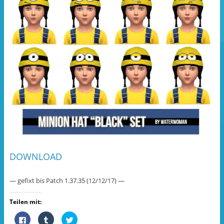
DOWNLOAD
— gefixt bis Patch 1.37.35 (12/12/17) —
Teilen mit:
K
K
K
l
l
l