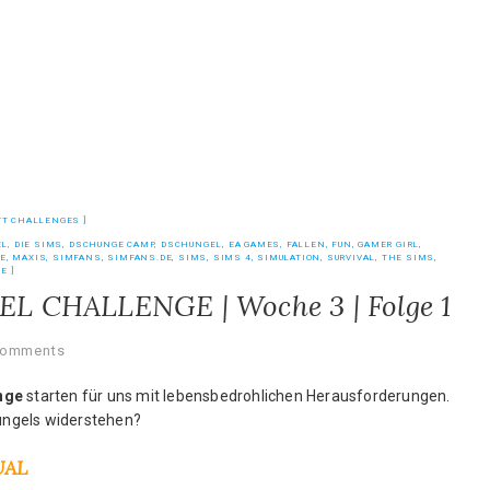
YT CHALLENGES
EL
,
DIE SIMS
,
DSCHUNGE CAMP
,
DSCHUNGEL
,
EA GAMES
,
FALLEN
,
FUN
,
GAMER GIRL
,
E
,
MAXIS
,
SIMFANS
,
SIMFANS.DE
,
SIMS
,
SIMS 4
,
SIMULATION
,
SURVIVAL
,
THE SIMS
,
BE
EL CHALLENGE | Woche 3 | Folge 1
Comments
nge
starten für uns mit lebensbedrohlichen Herausforderungen.
ungels widerstehen?
UAL