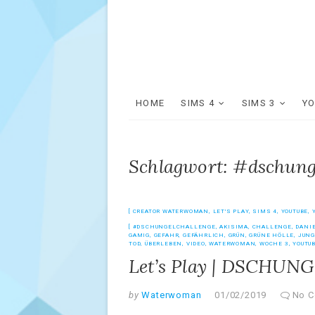
HOME
SIMS 4
SIMS 3
Y
Schlagwort: #dschung
CREATOR WATERWOMAN
,
LET'S PLAY
,
SIMS 4
,
YOUTUBE
,
#DSCHUNGELCHALLENGE
,
AKISIMA
,
CHALLENGE
,
DANI
GAMIG
,
GEFAHR
,
GEFÄHRLICH
,
GRÜN
,
GRÜNE HÖLLE
,
JUNG
TOD
,
ÜBERLEBEN
,
VIDEO
,
WATERWOMAN
,
WOCHE 3
,
YOUTU
Let’s Play | DSCHUNG
by
Waterwoman
01/02/2019
No 