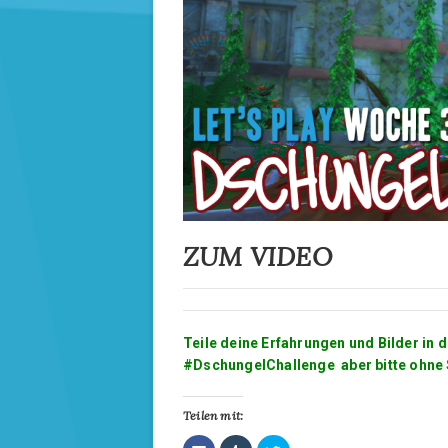
t
t
)
)
ZUM VIDEO
Teile deine Erfahrungen und Bilder in
#DschungelChallenge aber bitte ohne 
Teilen mit:
K
K
K