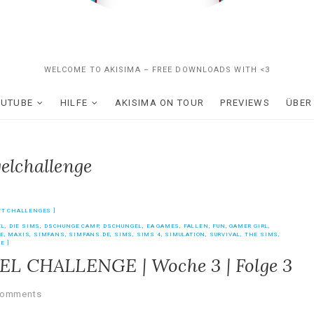
WELCOME TO AKISIMA – FREE DOWNLOADS WITH <3
OUTUBE
HILFE
AKISIMA ON TOUR
PREVIEWS
ÜBER
elchallenge
YT CHALLENGES
EL
,
DIE SIMS
,
DSCHUNGE CAMP
,
DSCHUNGEL
,
EA GAMES
,
FALLEN
,
FUN
,
GAMER GIRL
,
E
,
MAXIS
,
SIMFANS
,
SIMFANS.DE
,
SIMS
,
SIMS 4
,
SIMULATION
,
SURVIVAL
,
THE SIMS
,
BE
EL CHALLENGE | Woche 3 | Folge 3
Comments