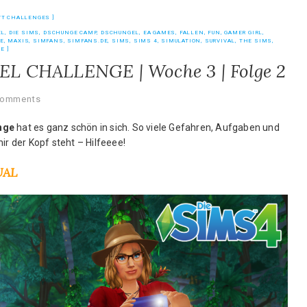
YT CHALLENGES
EL
,
DIE SIMS
,
DSCHUNGE CAMP
,
DSCHUNGEL
,
EA GAMES
,
FALLEN
,
FUN
,
GAMER GIRL
,
E
,
MAXIS
,
SIMFANS
,
SIMFANS.DE
,
SIMS
,
SIMS 4
,
SIMULATION
,
SURVIVAL
,
THE SIMS
,
BE
EL CHALLENGE | Woche 3 | Folge 2
Comments
nge
hat es ganz schön in sich. So viele Gefahren, Aufgaben und
ir der Kopf steht – Hilfeeee!
UAL