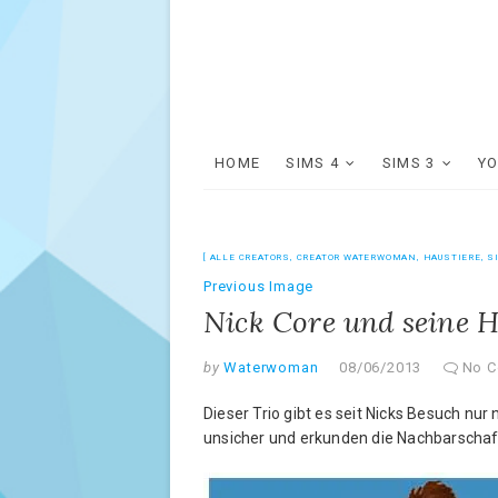
HOME
SIMS 4
SIMS 3
Y
ALLE CREATORS
,
CREATOR WATERWOMAN
,
HAUSTIERE
,
S
Previous Image
Nick Core und seine 
by
Waterwoman
08/06/2013
No 
Dieser Trio gibt es seit Nicks Besuch n
unsicher und erkunden die Nachbarschaf