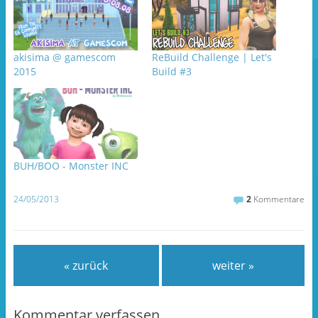
e
(
e
n
W
n
(
i
(
W
r
W
i
d
i
r
i
r
d
n
d
akisima @ gamescom
ReBuild Challenge | Let's
i
n
i
n
e
n
2015
Build #3
n
u
n
e
e
e
u
m
u
e
F
e
m
e
m
F
n
F
e
s
e
n
t
n
s
e
s
t
r
t
e
g
e
BUH/BOO - Monster INC
r
e
r
g
ö
g
e
f
e
ö
f
ö
24/05/2013
2
Kommentare
f
n
f
f
e
f
n
t
n
e
)
e
t
t
)
)
« zurück
weiter »
Kommentar verfassen