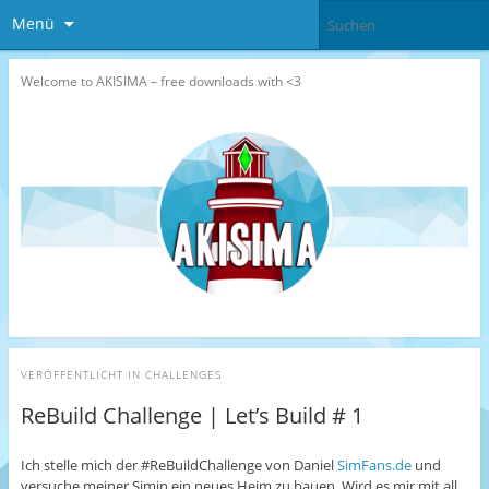
Menü
Welcome to AKISIMA – free downloads with <3
VERÖFFENTLICHT IN
CHALLENGES
ReBuild Challenge | Let’s Build # 1
Ich stelle mich der #ReBuildChallenge von Daniel
SimFans.de
und
versuche meiner Simin ein neues Heim zu bauen. Wird es mir mit all