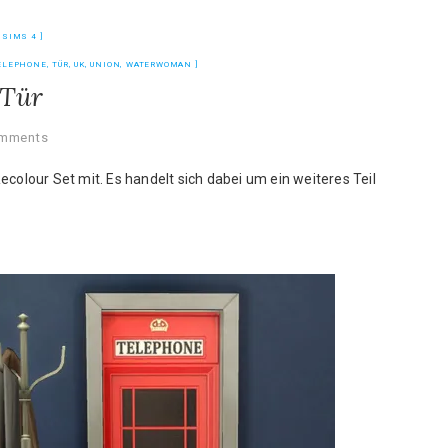
,
SIMS 4
ELEPHONE
,
TÜR
,
UK
,
UNION
,
WATERWOMAN
 Tür
omments
ecolour Set mit. Es handelt sich dabei um ein weiteres Teil