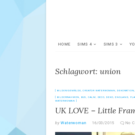
HOME
SIMS 4
SIMS 3
Y
Schlagwort: union
BILDER/GEMÄLDE
,
CREATOR WATERWOMAN
,
DEKORATION
BILDERRAHMEN
,
BUS
,
CALM
,
DECO
,
DEKO
,
ENGLAND
,
FL
WATERWOMAN
UK LOVE – Little Fra
by
Waterwoman
16/03/2015
No 