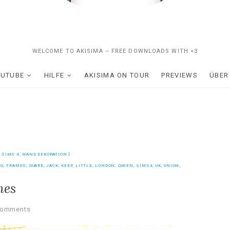
WELCOME TO AKISIMA – FREE DOWNLOADS WITH <3
OUTUBE
HILFE
AKISIMA ON TOUR
PREVIEWS
ÜBER
,
SIMS 4
,
WAND DEKORATION
AG
,
FRAMES
,
GUARD
,
JACK
,
KEEP
,
LITTLE
,
LONDON
,
QUEEN
,
SIMS4
,
UK
,
UNION
,
mes
Comments