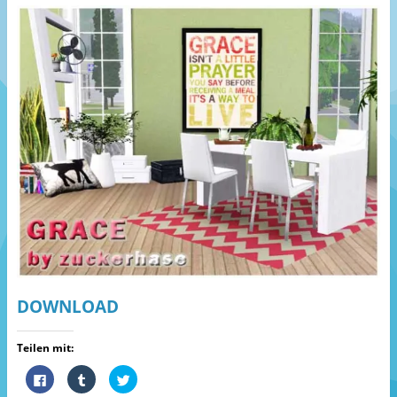
DOWNLOAD
Teilen mit:
K
K
K
l
l
l