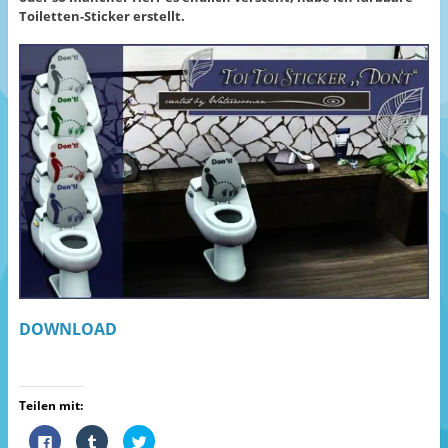
Toiletten-Sticker erstellt.
DOWNLOAD
Teilen mit:
K
K
K