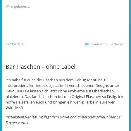
u
u
u
m
m
m
Wird geladen...
a
a
ü
u
u
b
f
f
e
F
T
r
a
u
T
c
m
w
e
b
i
b
l
t
o
r
t
o
z
e
27/05/2016
Kommentar verfassen
k
u
r
z
t
z
u
e
u
t
i
t
e
l
e
i
e
i
Bar Flaschen – ohne Label
l
n
l
e
(
e
n
W
n
(
i
(
Ich habe für euch die Flaschen aus dem Debug-Menü neu
W
r
W
i
d
i
interpretiert. Ihr findet sie jetzt in 11 verschiedenen Designs unter
r
i
r
d
n
d
Deko UND sie lassen sich jetzt ohne Probleme auf Oberflächen
i
n
i
platzieren. Das fand ich schon bei den Original Flaschen so lästig. Ich
n
e
n
n
u
n
hoffe sie gefallen euch und bringen ein wenig Farbe in eure vier
e
e
e
Wände <3
u
m
u
e
F
e
m
e
m
Installations-Anleitung liegt dem Download anbei oder schaut
hier
bei
F
n
F
e
s
e
Fragen vorbei
n
t
n
s
e
s