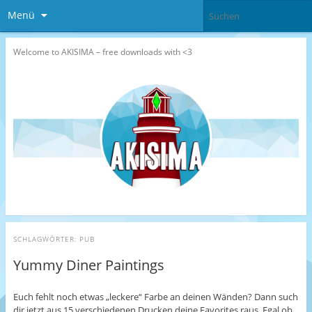
Menü
Welcome to AKISIMA – free downloads with <3
SCHLAGWÖRTER:
PUB
Yummy Diner Paintings
Euch fehlt noch etwas „leckere“ Farbe an deinen Wänden? Dann such
dir jetzt aus 15 verschiedenen Drucken deine Favorites raus. Egal ob