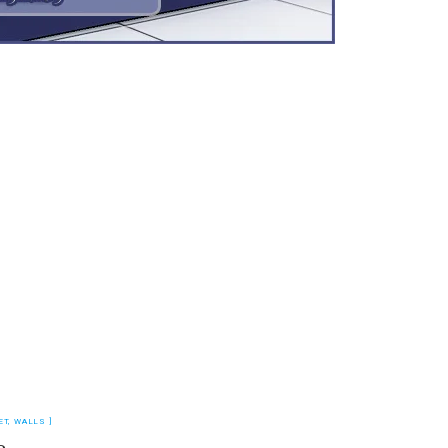
ET
,
WALLS