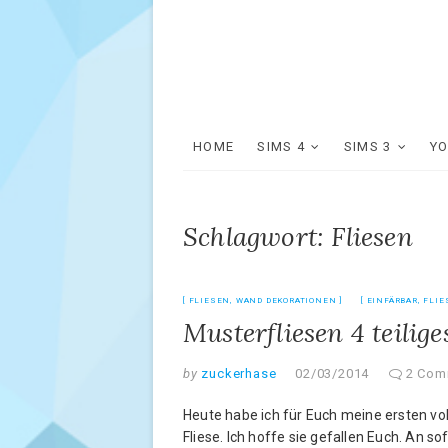
HOME
SIMS 4
SIMS 3
Y
Schlagwort: Fliesen
FLIESEN
,
WAND DEKORATIONEN
EINFÄRBAR
,
FLIE
Musterfliesen 4 teilige
by
zuckerhase
02/03/2014
2 Com
Heute habe ich für Euch meine ersten voll
Fliese. Ich hoffe sie gefallen Euch. An s