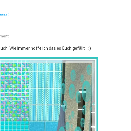
ENSET
ment
Euch. Wie immer hoffe ich das es Euch gefällt …:)