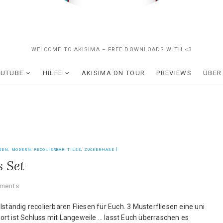
WELCOME TO AKISIMA – FREE DOWNLOADS WITH <3
OUTUBE
HILFE
AKISIMA ON TOUR
PREVIEWS
ÜBER
SEN
,
MODERN
,
RECOLIERBAR
,
TILES
,
ZUCKERHASE
s Set
ments
ständig recolierbaren Fliesen für Euch. 3 Musterfliesen eine uni
ofort ist Schluss mit Langeweile … lasst Euch überraschen es