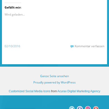
c
c
c
k
k
k
Gefällt mir:
,
,
,
u
u
u
m
m
m
Wird geladen...
a
a
ü
u
u
b
f
f
e
F
T
r
a
u
T
c
m
w
e
b
i
b
l
t
o
r
t
o
z
e
02/10/2016
Kommentar verfassen
k
u
r
z
t
z
u
e
u
t
i
t
e
l
e
i
e
i
l
n
l
e
(
e
n
W
n
(
i
(
W
r
W
Ganze Seite ansehen
i
d
i
r
i
r
Proudly powered by WordPress
d
n
d
i
n
i
n
e
n
Customized Social Media Icons
from
Acurax Digital Marketing Agency
n
u
n
e
e
e
u
m
u
e
F
e
m
e
m
F
n
F