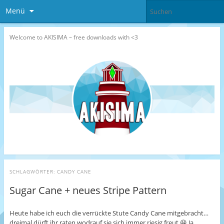
Menü
Welcome to AKISIMA – free downloads with <3
SCHLAGWÖRTER:
CANDY CANE
Sugar Cane + neues Stripe Pattern
Heute habe ich euch die verrückte Stute Candy Cane mitgebracht…
dreimal dürft ihr raten wodrauf sie sich immer riesig freut 😀 Ja,