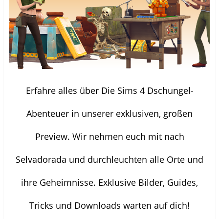
s
e
s
t
r
t
e
g
e
r
e
r
g
ö
g
e
f
e
ö
f
ö
f
n
f
f
e
f
n
t
n
e
)
e
t
t
)
)
Erfahre alles über Die Sims 4 Dschungel-
Abenteuer in unserer exklusiven, großen
Preview. Wir nehmen euch mit nach
Selvadorada und durchleuchten alle Orte und
ihre Geheimnisse. Exklusive Bilder, Guides,
Tricks und Downloads warten auf dich!