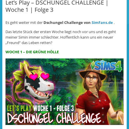
Let’s Play – DSCHUNGEL CHALLENGE |
l
n
l
e
(
e
Woche 1 | Folge 3
n
W
n
(
i
(
W
r
W
i
d
i
r
i
r
Es geht weiter mit der
Dschungel Challenge von
SimFans.de
.
d
n
d
i
n
i
Das letzte Stück der ersten Woche liegt noch vor uns und es geht
n
e
n
n
u
n
meiner Simin immer schlechter. Hoffentlich kann uns ein neuer
e
e
e
„Freund“ das Leben retten?
u
m
u
e
F
e
m
e
m
WOCHE 1 – DIE GRÜNE HÖLLE
F
n
F
e
s
e
n
t
n
s
e
s
t
r
t
e
g
e
r
e
r
g
ö
g
e
f
e
ö
f
ö
f
n
f
f
e
f
n
t
n
e
)
e
t
t
)
)