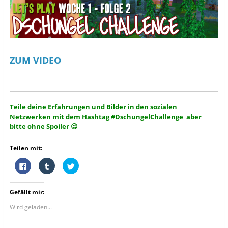
ZUM VIDEO
Teile deine Erfahrungen und Bilder in den sozialen
Netzwerken mit dem Hashtag #DschungelChallenge aber
bitte ohne Spoiler 😉
Teilen mit:
K
K
K
l
l
l
i
i
i
c
c
c
k
k
k
Gefällt mir:
,
,
,
u
u
u
m
m
m
Wird geladen...
a
a
ü
u
u
b
f
f
e