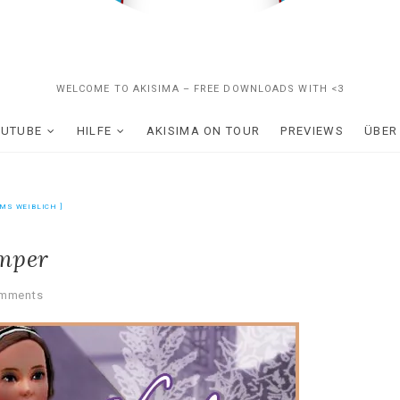
WELCOME TO AKISIMA – FREE DOWNLOADS WITH <3
OUTUBE
HILFE
AKISIMA ON TOUR
PREVIEWS
ÜBER
IMS WEIBLICH
umper
omments