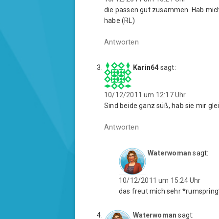
t
r
t
e
g
e
die passen gut zusammen
Hab mich 
r
e
r
g
ö
g
habe (RL)
e
f
e
ö
f
ö
f
n
f
Antworten
f
e
f
n
t
n
e
)
e
t
t
)
)
Karin64
sagt:
10/12/2011 um 12:17 Uhr
Sind beide ganz süß, hab sie mir gle
Antworten
Waterwoman
sagt:
10/12/2011 um 15:24 Uhr
das freut mich sehr *rumspring
Waterwoman
sagt: