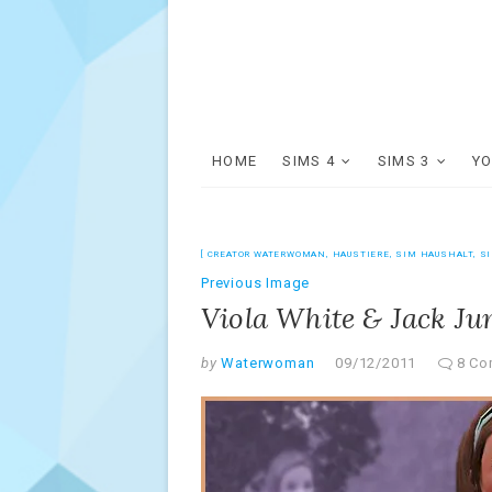
HOME
SIMS 4
SIMS 3
Y
CREATOR WATERWOMAN
,
HAUSTIERE
,
SIM HAUSHALT
,
S
Previous Image
Viola White & Jack J
by
Waterwoman
09/12/2011
8 C