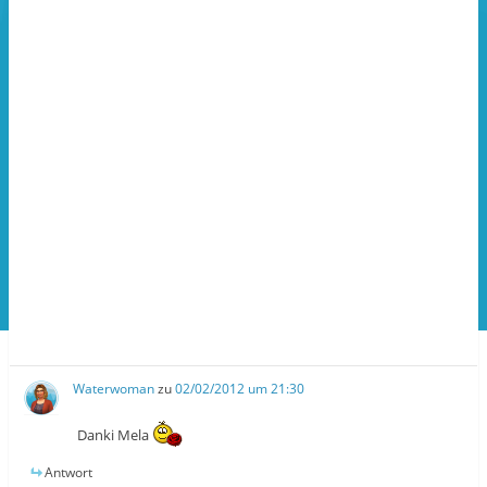
e
g
e
r
e
r
g
ö
g
e
f
e
ö
f
ö
f
n
f
f
e
f
n
t
n
e
)
e
t
t
)
)
Waterwoman
zu
02/02/2012 um 21:30
Danki Mela
Antwort