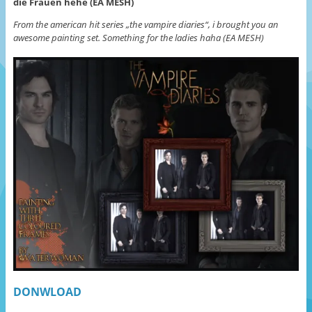
die Frauen hehe (EA MESH)
From the american hit series „the vampire diaries“, i brought you an
awesome painting set.
Something for the ladies haha (EA MESH)
DONWLOAD