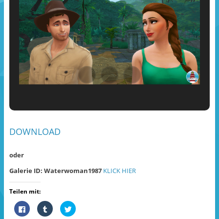
DOWNLOAD
oder
Galerie ID: Waterwoman1987
KLICK HIER
Teilen mit:
K
K
K
l
l
l
i
i
i