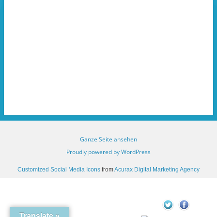
e
)
e
t
t
)
)
Ganze Seite ansehen
Proudly powered by WordPress
Customized Social Media Icons
from
Acurax Digital Marketing Agency
Translate »