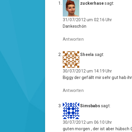
i
e
i
zuckerhase
sagt:
l
n
l
e
(
e
n
W
n
(
i
(
W
r
W
31/07/2012 um 02:16 Uhr
i
d
i
r
i
r
Dankeschön
d
n
d
i
n
i
n
e
n
Antworten
n
u
n
e
e
e
u
m
u
e
F
e
m
e
m
Sheela
sagt:
F
n
F
e
s
e
n
t
n
s
e
s
30/07/2012 um 14:19 Uhr
t
r
t
e
g
e
Biggy der gefällt mir sehr gut hab ih
r
e
r
g
ö
g
e
f
e
ö
f
ö
Antworten
f
n
f
f
e
f
n
t
n
e
)
e
Simsbabs
sagt:
t
t
)
)
30/07/2012 um 06:10 Uhr
guten morgen , der ist aber hübsch 